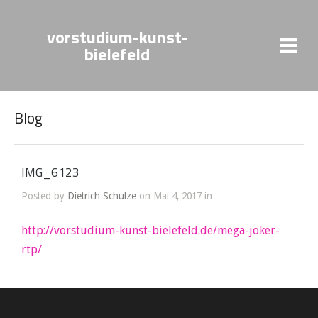
vorstudium-kunst-
bielefeld
Blog
IMG_6123
Posted by
Dietrich Schulze
on Mai 4, 2017 in
http://vorstudium-kunst-bielefeld.de/mega-joker-
rtp/