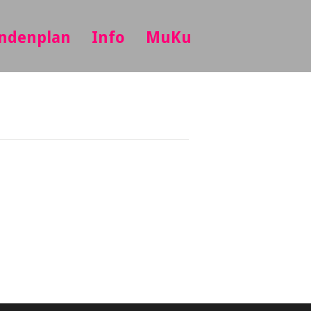
ndenplan
Info
MuKu