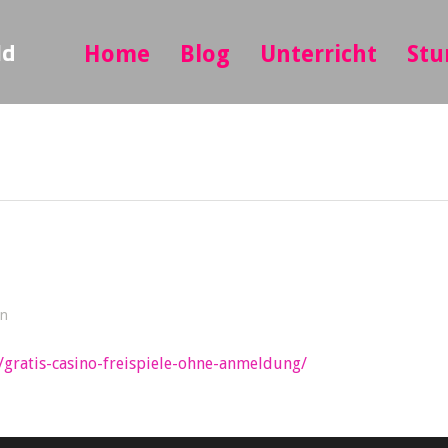
ld
Home
Blog
Unterricht
Stu
in
/gratis-casino-freispiele-ohne-anmeldung/