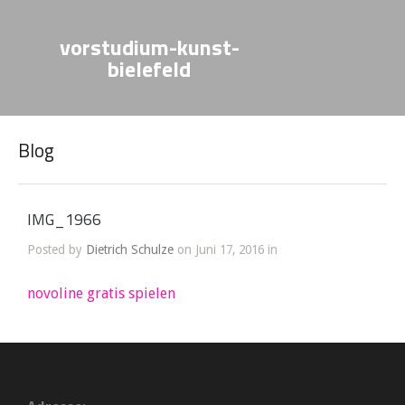
vorstudium-kunst-
bielefeld
Blog
IMG_1966
Posted by
Dietrich Schulze
on Juni 17, 2016 in
novoline gratis spielen