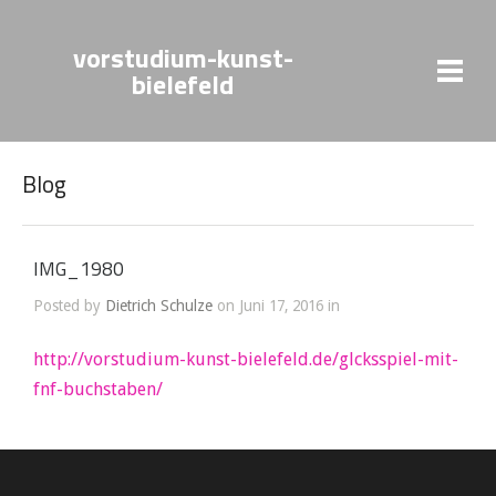
vorstudium-kunst-
bielefeld
Blog
IMG_1980
Posted by
Dietrich Schulze
on Juni 17, 2016 in
http://vorstudium-kunst-bielefeld.de/glcksspiel-mit-
fnf-buchstaben/