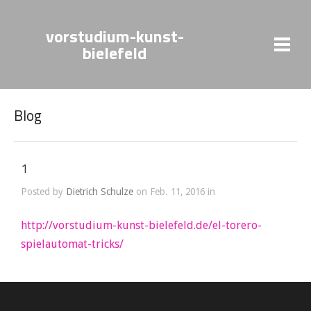
vorstudium-kunst-
bielefeld
Blog
1
Posted by
Dietrich Schulze
on Feb. 11, 2016 in
http://vorstudium-kunst-bielefeld.de/el-torero-
spielautomat-tricks/