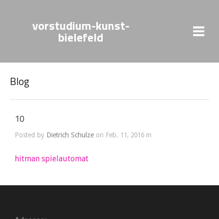
vorstudium-kunst-
bielefeld
Blog
10
Posted by
Dietrich Schulze
on Feb. 11, 2016 in
hitman spielautomat