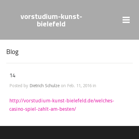
vorstudium-kunst-
bielefeld
Blog
14
Posted by
Dietrich Schulze
on Feb. 11, 2016 in
http://vorstudium-kunst-bielefeld.de/welches-
casino-spiel-zahlt-am-besten/