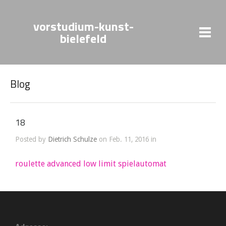
vorstudium-kunst-
bielefeld
Blog
18
Posted by
Dietrich Schulze
on Feb. 11, 2016 in
roulette advanced low limit spielautomat