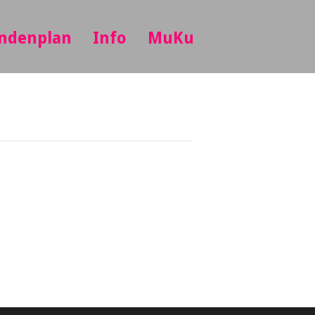
ndenplan
Info
MuKu