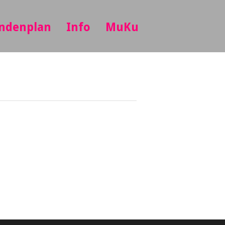
ndenplan
Info
MuKu