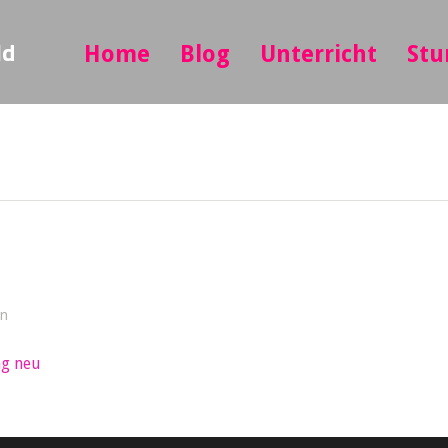
ld
Home
Blog
Unterricht
Stu
in
ng neu