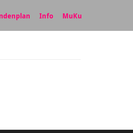
ndenplan
Info
MuKu