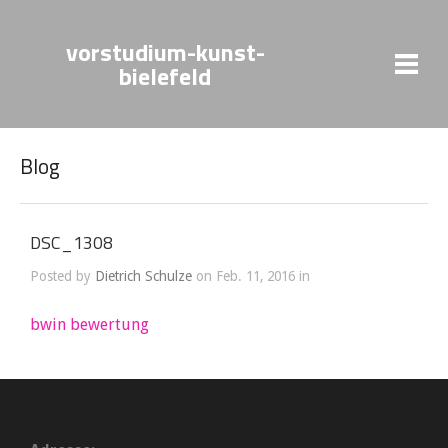
vorstudium-kunst-
bielefeld
Blog
DSC_1308
Posted by
Dietrich Schulze
on Feb. 11, 2016 in
bwin bewertung