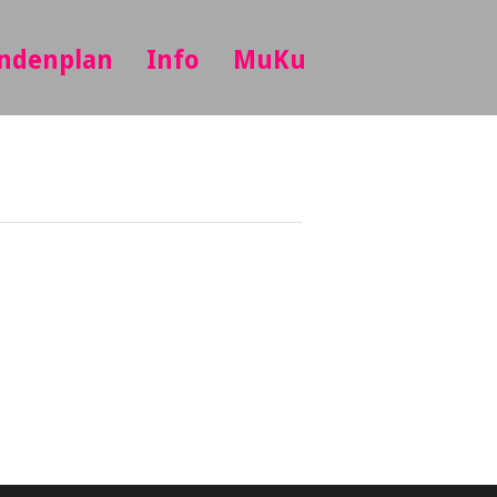
ndenplan
Info
MuKu