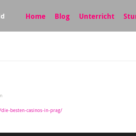
ld
Home
Blog
Unterricht
Stu
in
/die-besten-casinos-in-prag/