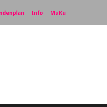
ndenplan
Info
MuKu