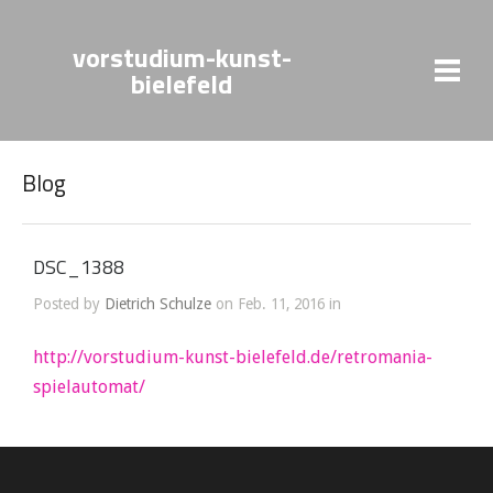
vorstudium-kunst-
bielefeld
Blog
DSC_1388
Posted by
Dietrich Schulze
on Feb. 11, 2016 in
http://vorstudium-kunst-bielefeld.de/retromania-
spielautomat/