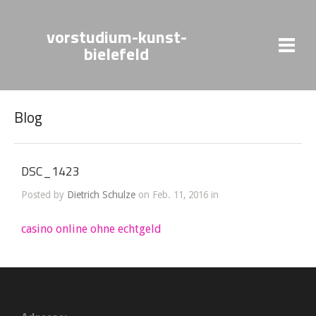
vorstudium-kunst-
bielefeld
Blog
DSC_1423
Posted by
Dietrich Schulze
on Feb. 11, 2016 in
casino online ohne echtgeld