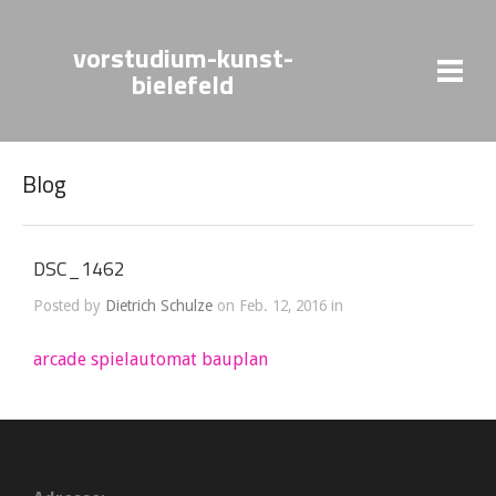
vorstudium-kunst-
bielefeld
Blog
DSC_1462
Posted by
Dietrich Schulze
on Feb. 12, 2016 in
arcade spielautomat bauplan