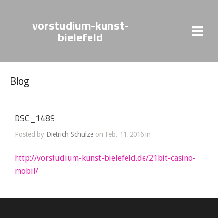
vorstudium-kunst-
bielefeld
Blog
DSC_1489
Posted by
Dietrich Schulze
on Feb. 11, 2016 in
http://vorstudium-kunst-bielefeld.de/21bit-casino-
mobil/