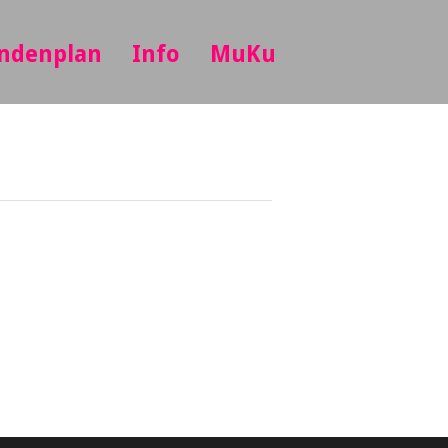
ndenplan
Info
MuKu