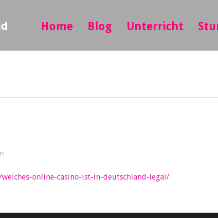
ld
Home
Blog
Unterricht
Stu
in
/welches-online-casino-ist-in-deutschland-legal/