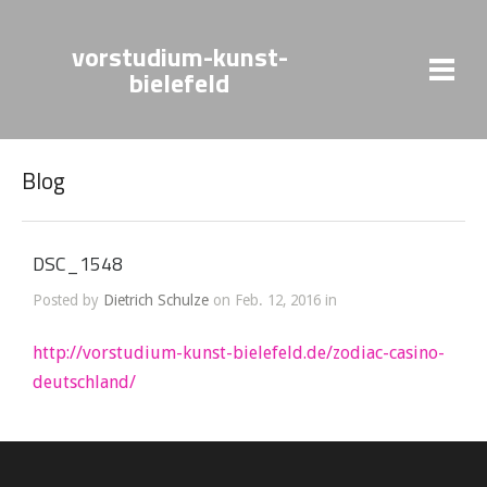
vorstudium-kunst-
bielefeld
Blog
DSC_1548
Posted by
Dietrich Schulze
on Feb. 12, 2016 in
http://vorstudium-kunst-bielefeld.de/zodiac-casino-
deutschland/