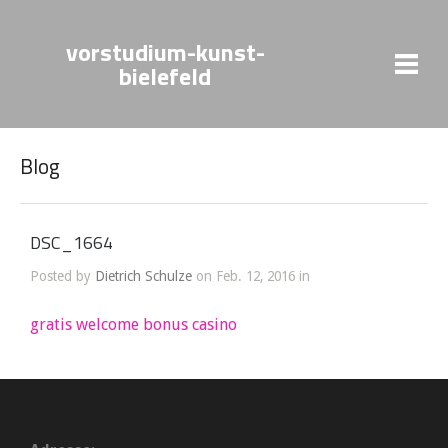
vorstudium-kunst-
bielefeld
Blog
DSC_1664
Posted by
Dietrich Schulze
on Feb. 12, 2016 in
gratis welcome bonus casino