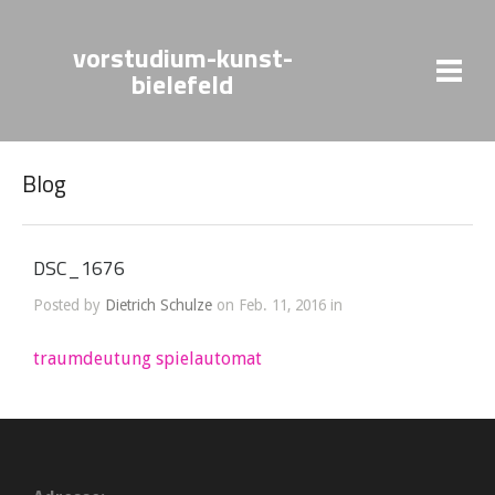
vorstudium-kunst-
bielefeld
Blog
DSC_1676
Posted by
Dietrich Schulze
on Feb. 11, 2016 in
traumdeutung spielautomat