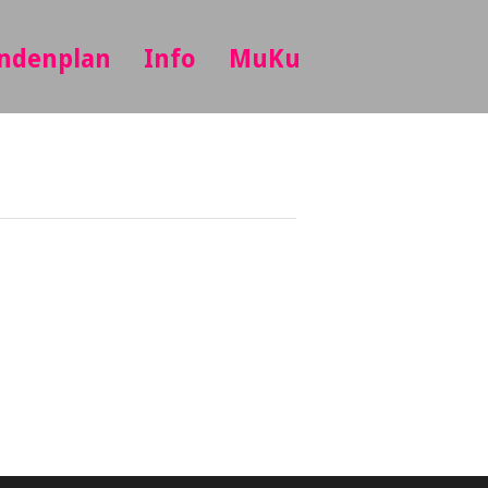
ndenplan
Info
MuKu