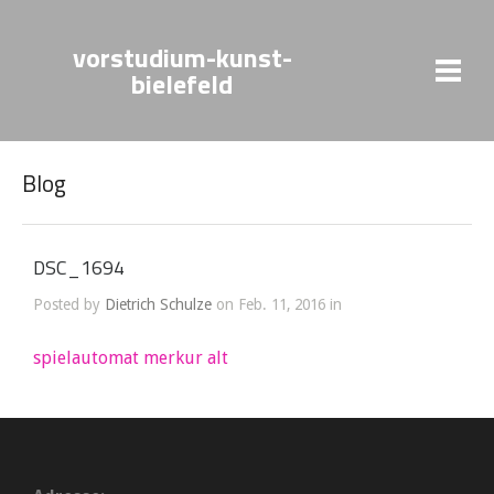
vorstudium-kunst-
bielefeld
Blog
DSC_1694
Posted by
Dietrich Schulze
on Feb. 11, 2016 in
spielautomat merkur alt