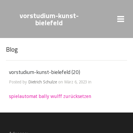
vorstudium-kunst-
bielefeld
Blog
vorstudium-kunst-bielefeld (20)
Posted by
Dietrich Schulze
on März 6, 2023 in
spielautomat bally wulff zurücksetzen