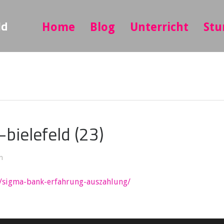
ld
Home
Blog
Unterricht
Stu
bielefeld (23)
n
e/sigma-bank-erfahrung-auszahlung/