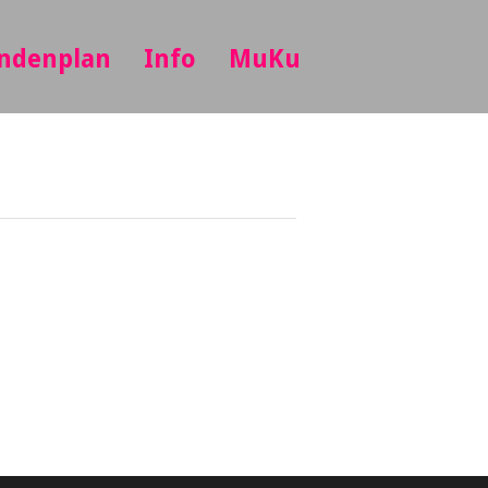
ndenplan
Info
MuKu