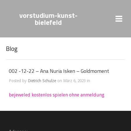
vorstudium-kunst-
bielefeld
Blog
002 -12-22 – Ana Nuria Isken – Goldmoment
Posted by
Dietrich Schulze
on März 6, 2023 in
bejeweled kostenlos spielen ohne anmeldung