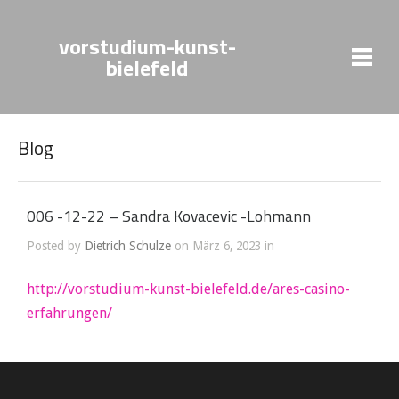
vorstudium-kunst-
bielefeld
Blog
006 -12-22 – Sandra Kovacevic -Lohmann
Posted by
Dietrich Schulze
on März 6, 2023 in
http://vorstudium-kunst-bielefeld.de/ares-casino-
erfahrungen/