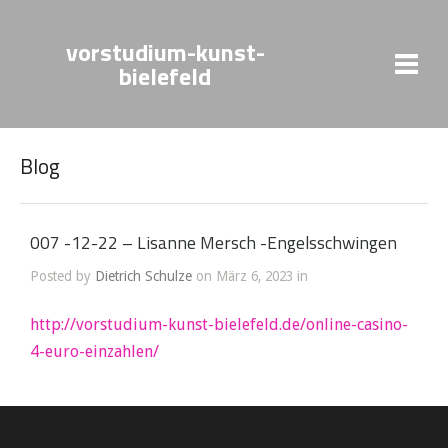
vorstudium-kunst-
bielefeld
Blog
007 -12-22 – Lisanne Mersch -Engelsschwingen
Posted by
Dietrich Schulze
on März 6, 2023 in
http://vorstudium-kunst-bielefeld.de/online-casino-
4-euro-einzahlen/