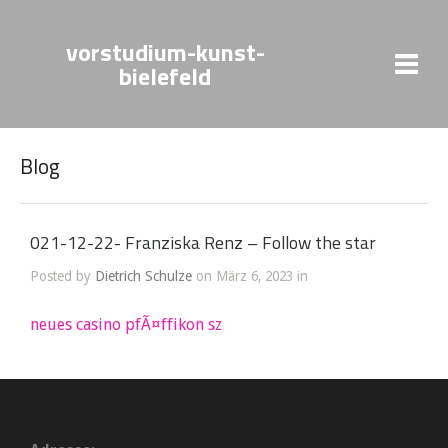
vorstudium-kunst-
bielefeld
Blog
021-12-22- Franziska Renz – Follow the star
Posted by
Dietrich Schulze
on März 6, 2023 in
neues casino pfÃ¤ffikon sz