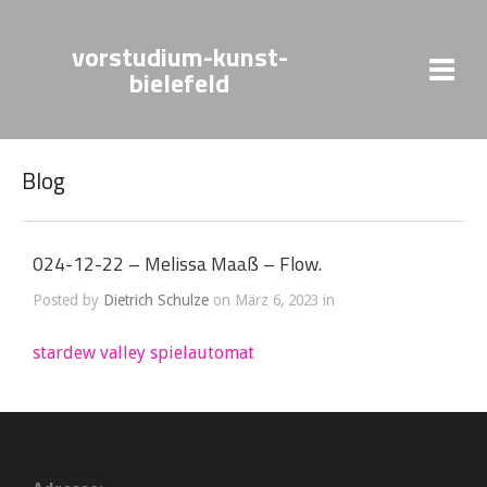
vorstudium-kunst-
bielefeld
Blog
024-12-22 – Melissa Maaß – Flow.
Posted by
Dietrich Schulze
on März 6, 2023 in
stardew valley spielautomat