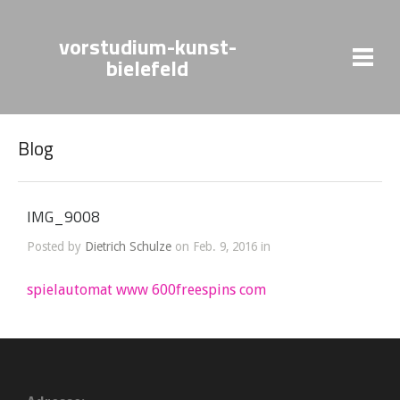
vorstudium-kunst-
bielefeld
Blog
IMG_9008
Posted by
Dietrich Schulze
on Feb. 9, 2016 in
spielautomat www 600freespins com