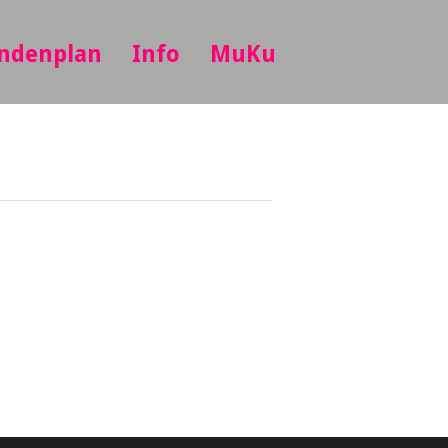
ndenplan
Info
MuKu