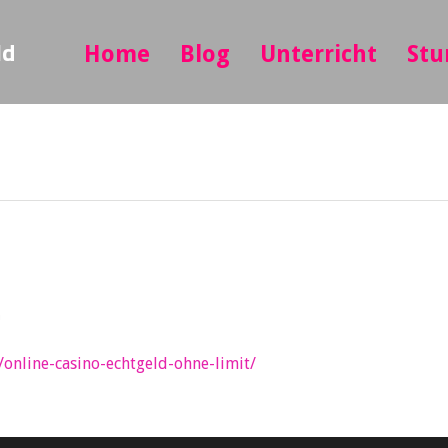
ld
Home
Blog
Unterricht
Stu
n
/online-casino-echtgeld-ohne-limit/