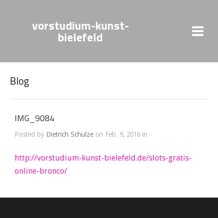
vorstudium-kunst-
bielefeld
Blog
IMG_9084
Posted by
Dietrich Schulze
on Feb. 9, 2016 in
http://vorstudium-kunst-bielefeld.de/slots-gratis-
online-bronco/