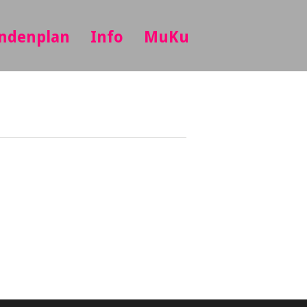
ndenplan
Info
MuKu