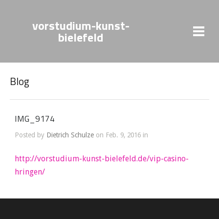
vorstudium-kunst-
bielefeld
Blog
IMG_9174
Posted by
Dietrich Schulze
on Feb. 9, 2016 in
http://vorstudium-kunst-bielefeld.de/vip-casino-
hringen/