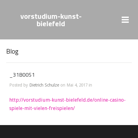
vorstudium-kunst-
bielefeld
Blog
_31B0051
Posted by
Dietrich Schulze
on Mai 4, 2017 in
http://vorstudium-kunst-bielefeld.de/online-casino-
spiele-mit-vielen-freispielen/