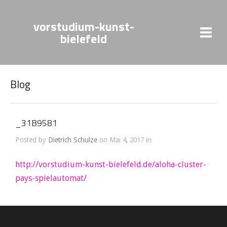
vorstudium-kunst-
bielefeld
Blog
_31B9581
Posted by
Dietrich Schulze
on Mai 4, 2017 in
http://vorstudium-kunst-bielefeld.de/aloha-cluster-
pays-spielautomat/