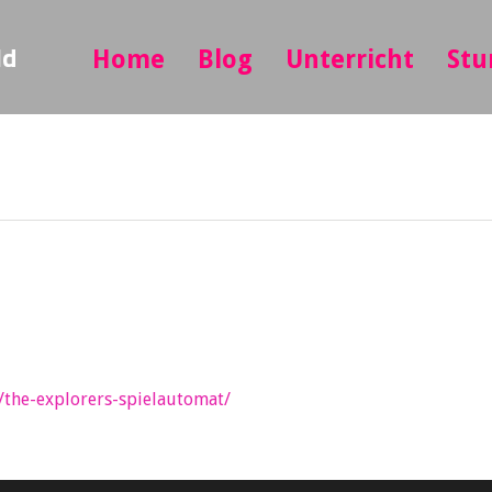
ld
Home
Blog
Unterricht
Stu
/the-explorers-spielautomat/