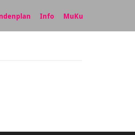
ndenplan
Info
MuKu