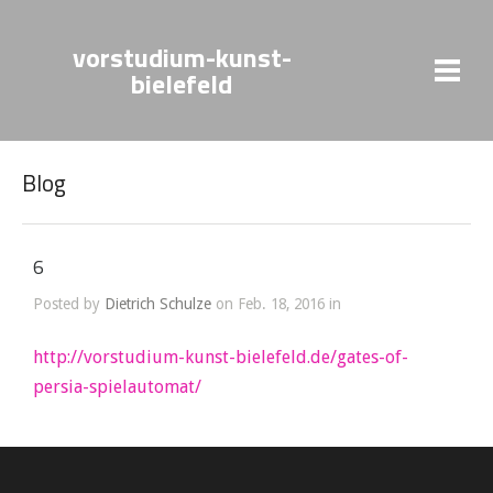
vorstudium-kunst-
bielefeld
Blog
6
Posted by
Dietrich Schulze
on Feb. 18, 2016 in
http://vorstudium-kunst-bielefeld.de/gates-of-
persia-spielautomat/