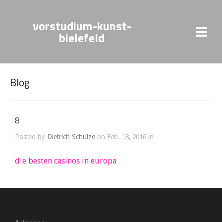
vorstudium-kunst-
bielefeld
Blog
8
Posted by
Dietrich Schulze
on Feb. 18, 2016 in
die besten casinos in europa