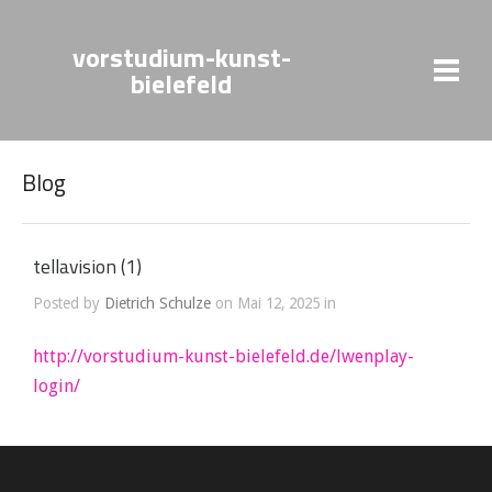
vorstudium-kunst-
bielefeld
Blog
tellavision (1)
Posted by
Dietrich Schulze
on Mai 12, 2025 in
http://vorstudium-kunst-bielefeld.de/lwenplay-
login/