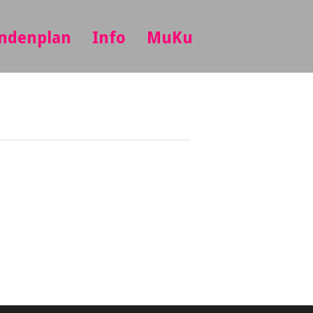
ndenplan
Info
MuKu