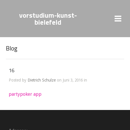
vorstudium-kunst-
bielefeld
Blog
16
Posted by
Dietrich Schulze
on Juni 3, 2016 in
partypoker app