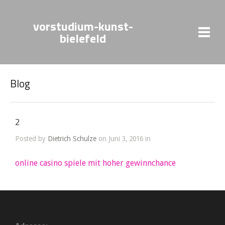
vorstudium-kunst-
bielefeld
Blog
2
Posted by
Dietrich Schulze
on Juni 3, 2016 in
online casino spiele mit hoher gewinnchance