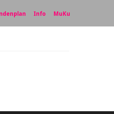
ndenplan
Info
MuKu