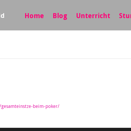
ld
Home
Blog
Unterricht
Stu
e/gesamteinstze-beim-poker/