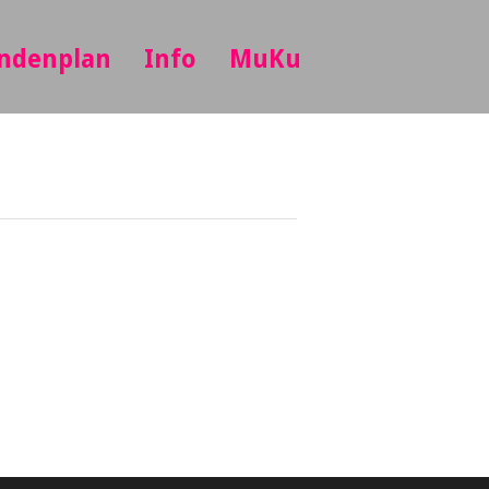
ndenplan
Info
MuKu