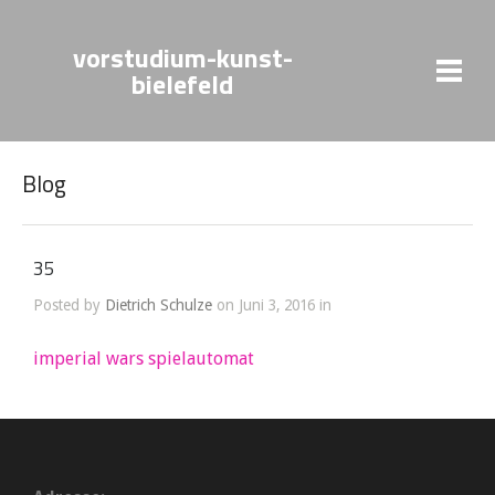
vorstudium-kunst-
bielefeld
Blog
35
Posted by
Dietrich Schulze
on Juni 3, 2016 in
imperial wars spielautomat