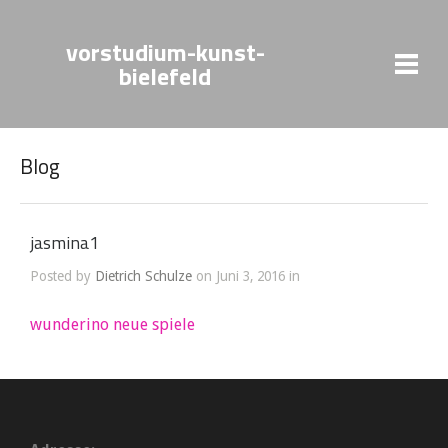
vorstudium-kunst-
bielefeld
Blog
jasmina1
Posted by
Dietrich Schulze
on Juni 3, 2016 in
wunderino neue spiele