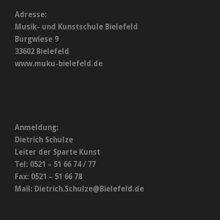
Adresse:
Musik- und Kunstschule Bielefeld
Burgwiese 9
33602 Bielefeld
www.muku-bielefeld.de
Anmeldung:
Dietrich Schulze
Leiter der Sparte Kunst
Tel: 0521 – 51 66 74 / 77
Fax: 0521 – 51 66 78
Mail:
Dietrich.Schulze@Bielefeld.de