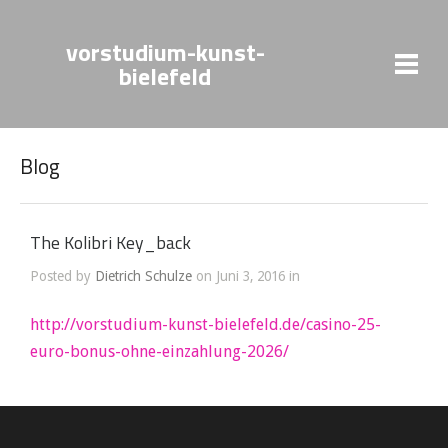
vorstudium-kunst-
bielefeld
Blog
The Kolibri Key_back
Posted by
Dietrich Schulze
on Juni 3, 2016 in
http://vorstudium-kunst-bielefeld.de/casino-25-
euro-bonus-ohne-einzahlung-2026/